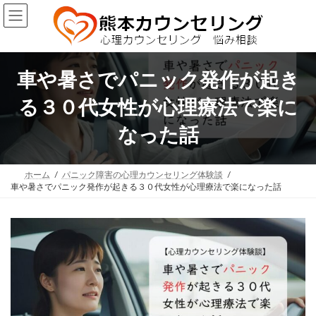
コ
ナ
ン
ビ
テ
ゲ
ン
ー
ツ
シ
へ
ョ
車や暑さでパニック発作が起き
ス
ン
キ
に
る３０代女性が心理療法で楽に
ッ
移
プ
動
なった話
ホーム
パニック障害の心理カウンセリング体験談
車や暑さでパニック発作が起きる３０代女性が心理療法で楽になった話