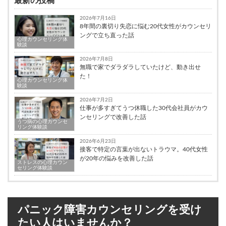
最新の投稿
2026年7月16日
8年間の裏切り失恋に悩む20代女性がカウンセリ
ングで立ち直った話
心理カウンセリング体
験談
2026年7月8日
無職で家でダラダラしていたけど、動き出せ
た！
心理カウンセリング体
験談
2026年7月2日
仕事が多すぎてうつ休職した30代会社員がカウ
ンセリングで改善した話
うつ病の心理カウンセ
リング体験談
2026年6月23日
接客で特定の言葉が出ないトラウマ。40代女性
が20年の悩みを改善した話
ストレスの心理カウン
セリング体験談
パニック障害カウンセリングを受け
たい人はいませんか？