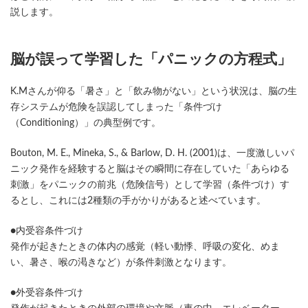
説します。
脳が誤って学習した「パニックの方程式」
K.Mさんが仰る「暑さ」と「飲み物がない」という状況は、脳の生
存システムが危険を誤認してしまった「条件づけ
（Conditioning）」の典型例です。
Bouton, M. E., Mineka, S., & Barlow, D. H. (2001)は、一度激しいパ
ニック発作を経験すると脳はその瞬間に存在していた「あらゆる
刺激」をパニックの前兆（危険信号）として学習（条件づけ）す
るとし、これには2種類の手がかりがあると述べています。
●内受容条件づけ
発作が起きたときの体内の感覚（軽い動悸、呼吸の変化、めま
い、暑さ、喉の渇きなど）が条件刺激となります。
●外受容条件づけ