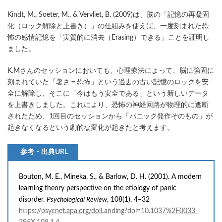
Kindt, M., Soeter, M., & Vervliet, B. (2009)は、脳の「記憶の再凝固
化（ロック解除と上書き）」の仕組みを使えば、一度刻まれた恐
怖の感情記憶を「実質的に消去（Erasing）できる」ことを証明し
ました。
K.Mさんのセッションにおいても、心理療法によって、脳に強固に
刻まれていた「暑さ＝恐怖」という過去の古い記憶のロックを安
全に解除し、そこに「今はもう安全である」という新しいデータ
を上書きしました。これにより、恐怖の神経回路が物理的に遮断
されたため、1回目のセッションから「パニック発作そのもの」が
起きなくなるという劇的な変化が起きたと考えます。
参考・出典URL
Bouton, M. E., Mineka, S., & Barlow, D. H. (2001). A modern
learning theory perspective on the etiology of panic
disorder.
Psychological Review
, 108(1), 4–32
https://psycnet.apa.org/doiLanding?doi=10.1037%2F0033-