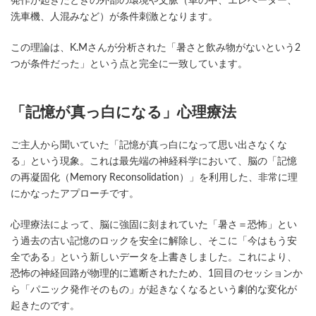
発作が起きたときの外部の環境や文脈（車の中、エレベーター、
洗車機、人混みなど）が条件刺激となります。
この理論は、K.Mさんが分析された「暑さと飲み物がないという2
つが条件だった」という点と完全に一致しています。
「記憶が真っ白になる」心理療法
ご主人から聞いていた「記憶が真っ白になって思い出さなくな
る」という現象。これは最先端の神経科学において、脳の「記憶
の再凝固化（Memory Reconsolidation）」を利用した、非常に理
にかなったアプローチです。
心理療法によって、脳に強固に刻まれていた「暑さ＝恐怖」とい
う過去の古い記憶のロックを安全に解除し、そこに「今はもう安
全である」という新しいデータを上書きしました。これにより、
恐怖の神経回路が物理的に遮断されたため、1回目のセッションか
ら「パニック発作そのもの」が起きなくなるという劇的な変化が
起きたのです。