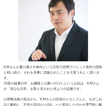
K.Mさんが夏の暑さや車内という日常の空間でパニック発作の恐怖
と戦い続け、それを見事に克服されたことを大変うれしく思いま
す。
33度の猛暑の中、お嬢様と公園へ行けたというお話は、K.Mさん
が「安心な日常」を取り戻された何よりの証拠です。
心理療法家の視点から、K.Mさんの症状のメカニズムと、なぜこれ
ほど劇的に「不安が10点から0点」へと変化したのかを専門的に解