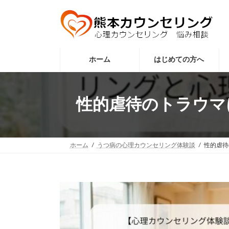
コ
ナ
ン
ビ
テ
ゲ
ン
ー
ツ
シ
へ
ョ
ホーム
はじめての方へ
ス
ン
キ
に
ッ
移
性的虐待のトラウマ
プ
動
ホーム
うつ病の心理カウンセリング体験談
性的虐待