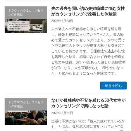
夫の過去を問い詰め夫婦喧嘩に悩む女性
トラウマの心理カウンセリ
がカウンセリングで改善した体験談
ング体験談
2026年5月23日
夫の過去への不信感から激しい喧嘩を繰り返
し、離婚も視野に入れていたT.Mさん。夫の勧
めで受けたカウンセリングにより、かつて受け
た浮気被害のトラウマが現在の怒りを引き起こ
していたと気づきます。心理療法で過去の記憶
を処理した結果、感情に呑まれず自分を俯瞰す
る能力を獲得。月3〜4回あった激しい夫婦喧嘩
が0回になり、夫や実母からも「穏やかになっ
た」と驚かれるようになった体験談です。
続きを読む
なぜか孤独感や不安を感じる50代女性が
トラウマの心理カウンセリ
カウンセリングで楽になった話
ング体験談
2026年5月21日
生活に不満はないのに「他人に嫌われているか
も」と悩み、孤独感の核に支配されていたT.O