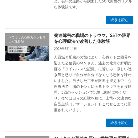
ど、長年の迷路から脱出した50代男性のリアル
な体験談です。
続きを読む
発達障害の職場のトラウマ。SSTの限界
トラウマの心理カウンセリ
を心理療法で改善した体験談
ング体験談
2026年5月11日
人員減と配慮の欠如により、心身ともに限界を
迎えた公務員のM.S.さん。過去の叱責が鮮明に
蘇る「タイムレスな記憶」に苦しみ、激しい吐
き気と怒りで自分が自分でなくなる恐怖を味わ
いました。自学した工夫が限界を迎える中、心
理療法で「脳の下位」にあるトラウマを直接処
理。5回のセッションで記憶は劇的に軽くな
り、今では自らの経験を糧に、上司への適切な
自己主張（アサーション）もこなせるまでに回
復されています。
続きを読む