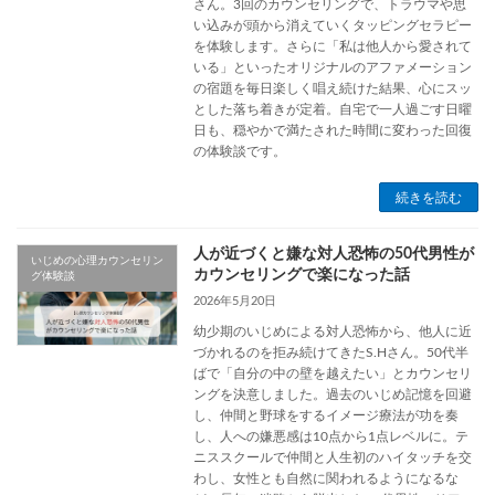
さん。3回のカウンセリングで、トラウマや思
い込みが頭から消えていくタッピングセラピー
を体験します。さらに「私は他人から愛されて
いる」といったオリジナルのアファメーション
の宿題を毎日楽しく唱え続けた結果、心にスッ
とした落ち着きが定着。自宅で一人過ごす日曜
日も、穏やかで満たされた時間に変わった回復
の体験談です。
続きを読む
人が近づくと嫌な対人恐怖の50代男性が
いじめの心理カウンセリン
カウンセリングで楽になった話
グ体験談
2026年5月20日
幼少期のいじめによる対人恐怖から、他人に近
づかれるのを拒み続けてきたS.Hさん。50代半
ばで「自分の中の壁を越えたい」とカウンセリ
ングを決意しました。過去のいじめ記憶を回避
し、仲間と野球をするイメージ療法が功を奏
し、人への嫌悪感は10点から1点レベルに。テ
ニススクールで仲間と人生初のハイタッチを交
わし、女性とも自然に関われるようになるな