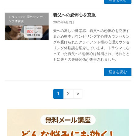
義父への恐怖心を克服
トラウマの心理カウンセリ
ング体験談
2026年4月2日
夫への激しい嫌悪感、義父への恐怖心を克服す
るため熊本カウンセリングで心理カウンセリン
グを受けられたクライアント様の心理カウンセ
リング体験談を紹介しています。トラウマにな
っていた義父への恐怖心は解消され、それとと
もに夫との夫婦関係が改善されました。
続きを読む
投
固
1
固
2
»
定
定
稿
ペ
ペ
ー
ー
の
ジ
ジ
ペ
ー