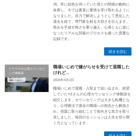
消。常に顔色を伺っていた母との関係が劇的に
改善し、今では素直に愛情を受け取れるように
なりました。自力で解決しようとして悪化した
過去を経て、専門家を頼る大切さを伝えます。
恨みを手放す怖さを乗り越え、心身ともに楽に
なったリアルな回復のプロセスを綴った貴重な
記録です。
続きを読む
職場いじめで嫌がらせを受けて退職した
トラウマの心理カウンセリ
けれど…
ング体験談
2026年4月2日
職場いじめで退職・入院まで追い込まれ、絶望
していたY.Eさんの心理カウンセリング体験談を
紹介します。カウンセリングは大きな転機とな
り、心理療法で過去の職場への怨念から解放さ
れ、宿題に取り組むことで前向きな気力を取り
戻しました。毎回のセッションは人生を切り開
く力となっています。
続きを読む