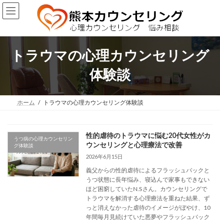
コ
ナ
ン
ビ
テ
ゲ
ン
ー
ツ
シ
へ
ョ
トラウマの心理カウンセリング
ス
ン
キ
に
体験談
ッ
移
プ
動
ホーム
トラウマの心理カウンセリング体験談
性的虐待のトラウマに悩む20代女性がカ
うつ病の心理カウンセリン
ウンセリングと心理療法で改善
グ体験談
2026年6月15日
義父からの性的虐待によるフラッシュバックと
うつ状態に長年悩み、寝込んで家事もできない
ほど困窮していたN.Sさん。カウンセリングで
トラウマを解消する心理療法を重ねた結果、ず
っと消えなかった虐待のイメージがぼやけ、10
年間毎月見続けていた悪夢やフラッシュバック