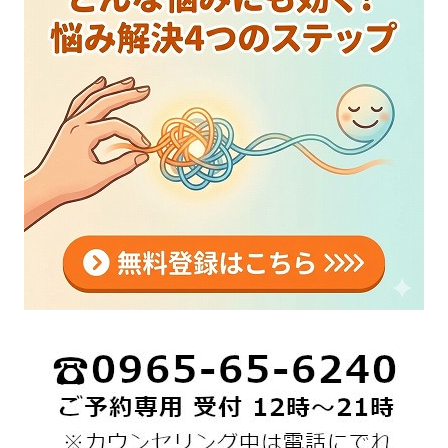
ジ
送
り