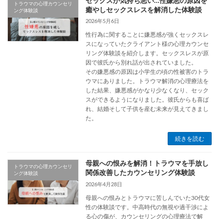
セックスが気持ち悪い…性嫌悪の原因を
トラウマの心理カウンセリ
癒やしセックスレスを解消した体験談
ング体験談
2026年5月6日
性行為に関することに嫌悪感が強くセックスレ
スになっていたクライアント様の心理カウンセ
リング体験談を紹介します。セックスレスが原
因で彼氏から別れ話が出されていました。
その嫌悪感の原因は小学生の頃の性被害のトラ
ウマにありました。トラウマ解消の心理療法を
した結果、嫌悪感がかなり少なくなり、セック
スができるようになりました。彼氏からも喜ば
れ、結婚そして子供を産む未来が見えてきまし
た。
続きを読む
母親への恨みを解消！トラウマを手放し
トラウマの心理カウンセリ
関係改善したカウンセリング体験談
ング体験談
2026年4月28日
母親への恨みとトラウマに苦しんでいた30代女
性の体験談です。中高時代の無視や過干渉によ
る心の傷が、カウンセリングの心理療法で解