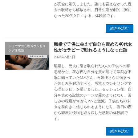
が完全に消失しました。誰にも言えなかった過
去の呪縛から解放され、日常生活が劇的に楽に
なった20代女性による、体験談です。
続きを読む
離婚で子供に会えず自分を責める40代女
トラウマの心理カウンセリ
性がセラピーで眠れるようになった話
ング体験談
2026年6月1日
離婚し、元夫に引き取られた3人の子供への罪
悪感から、夜な夜な自分を責め続けて深刻な不
眠に陥っていたM.Yさん。再婚後さらに強まっ
た苦しみを解消すべく、熊本カウンセリングで
心理セラピーを受けました。セッション後、自
分を責める記憶のシーンが霧のようになり、苦
しみの程度が10から2へと激減。子供たちの未
来を前向きに信じられるようになり、当日の夜
から即座に快眠を取り戻した感動の体験談で
す。
続きを読む