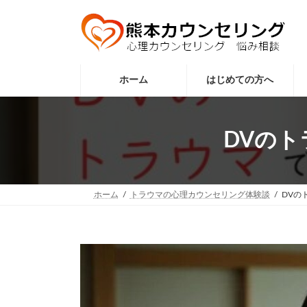
コ
ナ
ン
ビ
テ
ゲ
ン
ー
ツ
シ
へ
ョ
ホーム
はじめての方へ
ス
ン
キ
に
ッ
移
DVの
プ
動
ホーム
トラウマの心理カウンセリング体験談
DVの